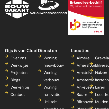
Gijs & van Cleef
Diensten
Locaties
Over ons
Woning
Almere
Gravel
Werkwijze
nieuwbouw
Amersfoort
Hilvers
Projecten
Woning
Amstelveen
Huizen
Blogs
verbouw
Amsterdam
Kortenh
Werken bij
Woning
Ankeveen
Laren
Contact
renovatie
Baarn
Loosdr
Utiliteit
Bilthoven
Muiden