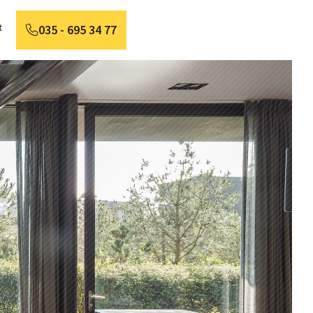
t
035 - 695 34 77