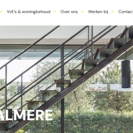
VvE’s & woningbehoud
Over ons
Werken bij
Contac
ALMERE