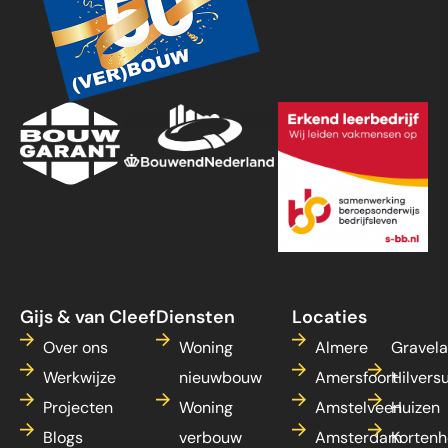
Gijs & van Cleef
Diensten
Locaties
Over ons
Woning
Almere
Gravel
Werkwijze
nieuwbouw
Amersfoort
Hilvers
Projecten
Woning
Amstelveen
Huizen
Blogs
verbouw
Amsterdam
Kortenh