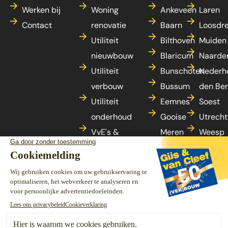
Werken bij
Woning
Ankeveen
Laren
Contact
renovatie
Baarn
Loosdr
Utiliteit
Bilthoven
Muiden
nieuwbouw
Blaricum
Naarde
Utiliteit
Bunschoten
Nederh
verbouw
Bussum
den Be
Utiliteit
Eemnes
Soest
onderhoud
Gooise
Utrecht
VvE's &
Meren
Weesp
woningonderhoud
's-
Zeist