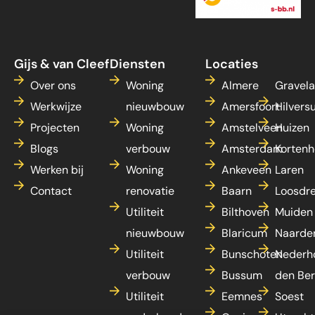
Gijs & van Cleef
Diensten
Locaties
Over ons
Woning
Almere
Gravel
Werkwijze
nieuwbouw
Amersfoort
Hilvers
Projecten
Woning
Amstelveen
Huizen
Blogs
verbouw
Amsterdam
Kortenh
Werken bij
Woning
Ankeveen
Laren
Contact
renovatie
Baarn
Loosdr
Utiliteit
Bilthoven
Muiden
nieuwbouw
Blaricum
Naarde
Utiliteit
Bunschoten
Nederh
verbouw
Bussum
den Be
Utiliteit
Eemnes
Soest