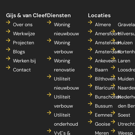
Gijs & van Cleef
Diensten
Locaties
Over ons
Woning
Almere
Gravel
Werkwijze
nieuwbouw
Amersfoort
Hilvers
Projecten
Woning
Amstelveen
Huizen
Blogs
verbouw
Amsterdam
Kortenh
Werken bij
Woning
Ankeveen
Laren
Contact
renovatie
Baarn
Loosdr
Utiliteit
Bilthoven
Muiden
nieuwbouw
Blaricum
Naarde
Utiliteit
Bunschoten
Nederh
verbouw
Bussum
den Be
Utiliteit
Eemnes
Soest
onderhoud
Gooise
Utrecht
VvE's &
Meren
Weesp