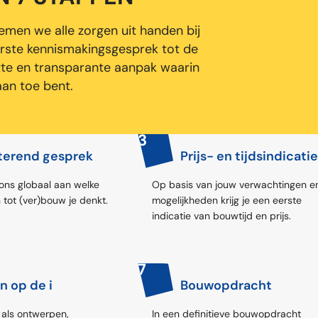
en we alle zorgen uit handen bij
rste kennismakingsgesprek tot de
tte en transparante aanpak waarin
aan toe bent.
3
terend gesprek
Prijs- en tijdsindicatie
 ons globaal aan welke
Op basis van jouw verwachtingen e
 tot (ver)bouw je denkt.
mogelijkheden krijg je een eerste
indicatie van bouwtijd en prijs.
7
n op de i
Bouwopdracht
als ontwerpen,
In een definitieve bouwopdracht