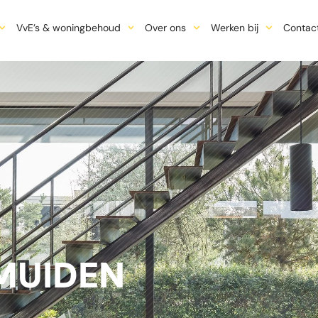
VvE’s & woningbehoud
Over ons
Werken bij
Contac
MUIDEN