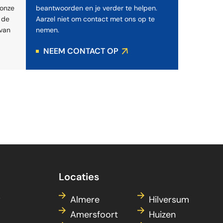
 onze
beantwoorden en je verder te helpen.
d de
Aarzel niet om contact met ons op te
 van
nemen.
NEEM CONTACT OP
Locaties
w
Almere
Hilversum
Amersfoort
Huizen