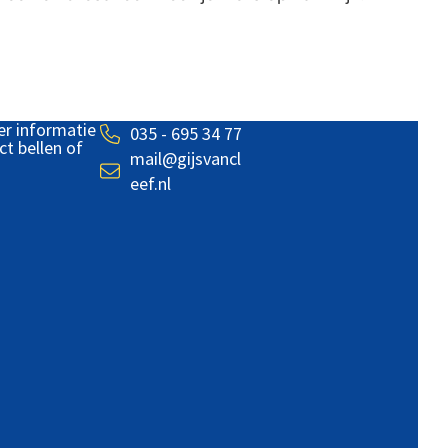
er informatie
035 - 695 34 77
ct bellen of
mail@gijsvancl
eef.nl