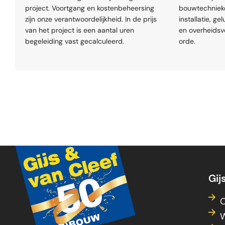
project. Voortgang en kostenbeheersing
bouwtechnieke
zijn onze verantwoordelijkheid. In de prijs
installatie, g
van het project is een aantal uren
en overheids
begeleiding vast gecalculeerd.
orde.
Gij
O
W