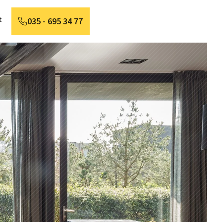
t
035 - 695 34 77