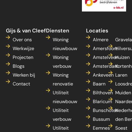
Gijs & van Cleef
Diensten
Locaties
Over ons
Woning
Almere
Gravel
Werkwijze
nieuwbouw
Amersfoort
Hilvers
Projecten
Woning
Amstelveen
Huizen
Blogs
verbouw
Amsterdam
Kortenh
Werken bij
Woning
Ankeveen
Laren
Contact
renovatie
Baarn
Loosdr
Utiliteit
Bilthoven
Muiden
nieuwbouw
Blaricum
Naarde
Utiliteit
Bunschoten
Nederh
verbouw
Bussum
den Be
Utiliteit
Eemnes
Soest