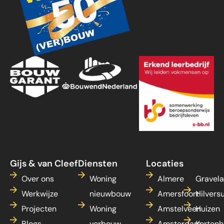
Gijs & van Cleef
Diensten
Locaties
Over ons
Woning
Almere
Gravel
Werkwijze
nieuwbouw
Amersfoort
Hilvers
Projecten
Woning
Amstelveen
Huizen
Blogs
verbouw
Amsterdam
Kortenh