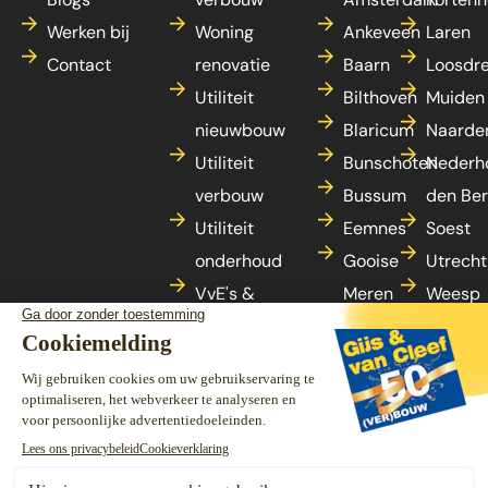
Werken bij
Woning
Ankeveen
Laren
Contact
renovatie
Baarn
Loosdr
Utiliteit
Bilthoven
Muiden
nieuwbouw
Blaricum
Naarde
Utiliteit
Bunschoten
Nederh
verbouw
Bussum
den Be
Utiliteit
Eemnes
Soest
onderhoud
Gooise
Utrecht
VvE's &
Meren
Weesp
woningonderhoud
's-
Zeist